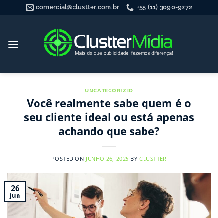
Skip
comercial@clustter.com.br
+55 (11) 3090-9272
to
content
UNCATEGORIZED
Você realmente sabe quem é o
seu cliente ideal ou está apenas
achando que sabe?
POSTED ON
JUNHO 26, 2025
BY
CLUSTTER
26
jun