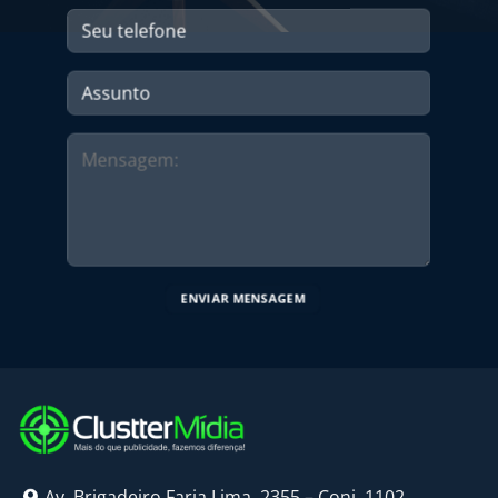
Av. Brigadeiro Faria Lima, 2355 – Conj. 1102,