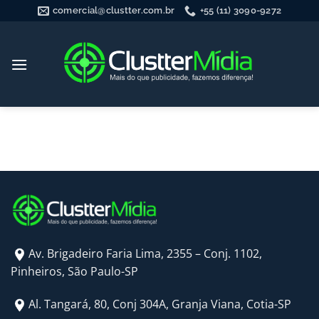
Skip
comercial@clustter.com.br
+55 (11) 3090-9272
to
content
Av. Brigadeiro Faria Lima, 2355 – Conj. 1102,
Pinheiros, São Paulo-SP
Al. Tangará, 80, Conj 304A, Granja Viana, Cotia-SP