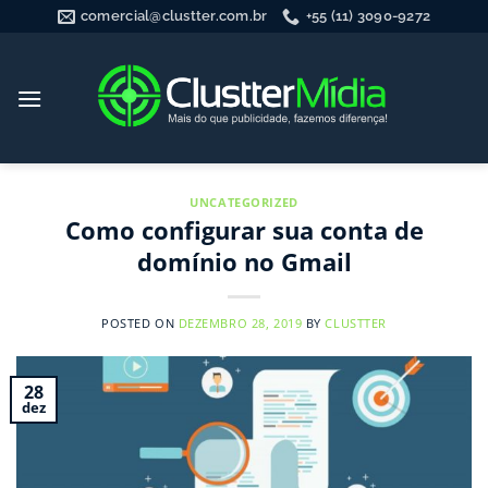
Skip
comercial@clustter.com.br
+55 (11) 3090-9272
to
content
UNCATEGORIZED
Como configurar sua conta de
domínio no Gmail
POSTED ON
DEZEMBRO 28, 2019
BY
CLUSTTER
28
dez