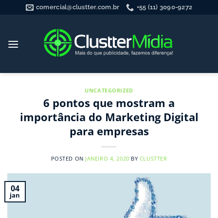
Skip
comercial@clustter.com.br
+55 (11) 3090-9272
to
content
UNCATEGORIZED
6 pontos que mostram a
importância do Marketing Digital
para empresas
POSTED ON
JANEIRO 4, 2020
BY
CLUSTTER
04
jan